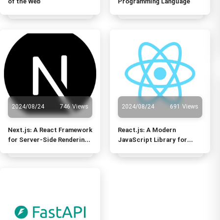
of the Web
Programming Language
2024/08/24
746 Views
2024/08/24
691 Views
Next.js: A React Framework
React.js: A Modern
for Server-Side Rendering
JavaScript Library for
and Static Site Generation
Building User Interfaces